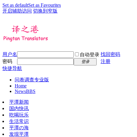
Set as default
Set as Favourites
开启辅助访问
切换到窄版
用户名
找回密码
自动登录
密码
注册
登录
快捷导航
问卷调查专业版
Home
News
BBS
平潭新闻
国内快讯
吃喝玩乐
生活常识
平潭の海
发现平潭