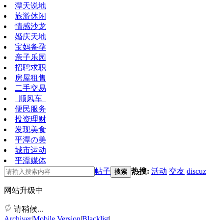
潭天说地
旅游休闲
情感沙龙
婚庆天地
宝妈备孕
亲子乐园
招聘求职
房屋租售
二手交易
顺风车
便民服务
投资理财
发现美食
平潭の美
城市运动
平潭媒体
帖子
热搜:
活动
交友
discuz
搜索
网站升级中
请稍候...
Archiver
|
Mobile Version
|
Blacklist
|